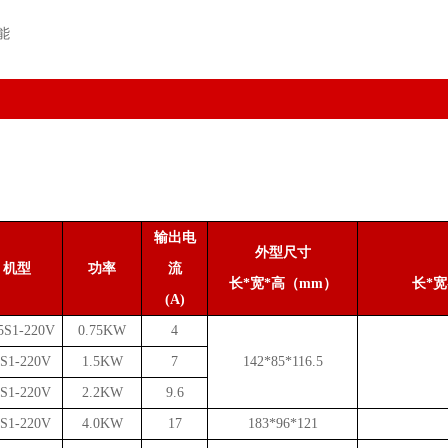
能
输出电
外型尺寸
机型
功率
流
长
*宽*高（mm）
长
*
(A)
5S1-220V
0.75KW
4
5S1-220V
1.5KW
7
142*85*116.5
2S1-220V
2.2KW
9.6
0S1-220V
4.0KW
17
183*96*121