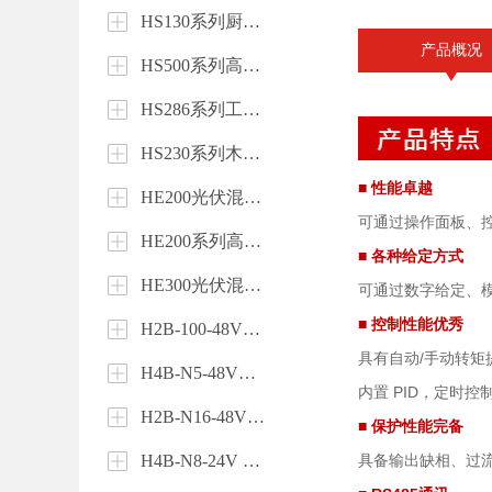
HS130系列厨房风机变频控制器
产品概况
HS500系列高性能矢量变频器
HS286系列工业风扇变频器
HS230系列木工机械专用变频器
■ 性能卓越
HE200光伏混网逆变器
可通过操作面板、
HE200系列高防护混网逆变器
■ 各种给定方式
HE300光伏混网逆变器
可通过数字给定、
■ 控制性能优秀
H2B-100-48V磷酸铁锂电池
具有自动/手动转矩
H4B-N5-48V储能电池
内置 PID，定时
H2B-N16-48V 堆叠式储能电池
■ 保护性能完备
H4B-N8-24V 储能电池
具备输出缺相、过